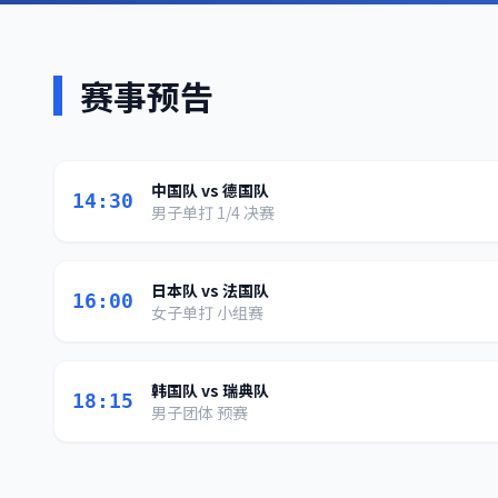
赛事预告
中国队 vs 德国队
14:30
男子单打 1/4 决赛
日本队 vs 法国队
16:00
女子单打 小组赛
韩国队 vs 瑞典队
18:15
男子团体 预赛