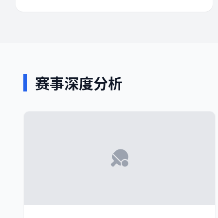
赛事深度分析