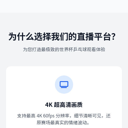
为什么选择我们的直播平台？
为您打造最极致的世界杯乒乓球观看体验
4K 超高清画质
支持最高 4K 60fps 分辨率，细节清晰可见，还
原赛场最真实的情绪波动。