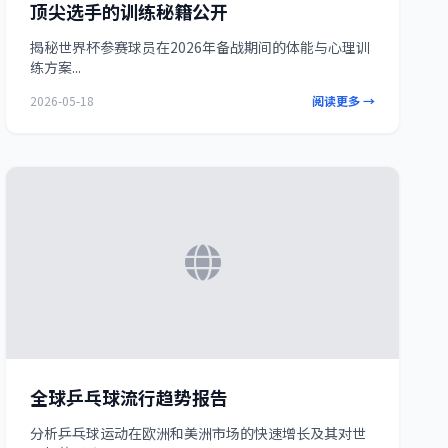
顶尖选手的训练秘籍公开
揭秘世界杯参赛球员在2026年备战期间的体能与心理训
练方案...
2026-05-18
阅读更多 →
全球乒乓球流行趋势报告
分析乒乓球运动在欧洲和美洲市场的快速增长及其对世