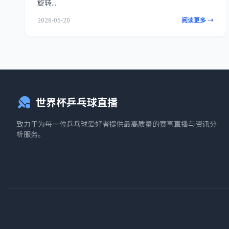
旋转...
2026-05-20
阅读更多 →
世界杯乒乓球直播
致力于为每一位乒乓球爱好者提供最高质量的赛事直播与资讯分
析服务。