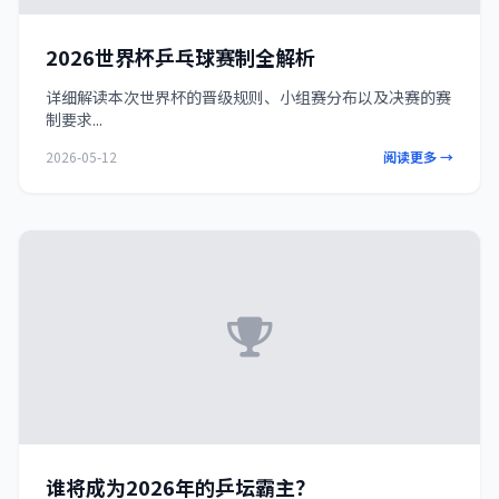
2026世界杯乒乓球赛制全解析
详细解读本次世界杯的晋级规则、小组赛分布以及决赛的赛
制要求...
2026-05-12
阅读更多 →
谁将成为2026年的乒坛霸主？