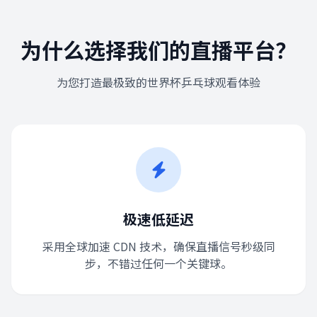
为什么选择我们的直播平台？
为您打造最极致的世界杯乒乓球观看体验
极速低延迟
采用全球加速 CDN 技术，确保直播信号秒级同
步，不错过任何一个关键球。